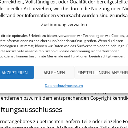
, Korrektheit, Vollständigkeit oder Qualität der bereitgeste
oder ideeller Art beziehen, welche durch die Nutzung oder
llständiger Informationen verursacht wurden sind grundsät
rob fahrlässiges Verschulden vorliegt. Alle Angebote sind f
Zustimmung verwalten
eiten oder das gesamte Angebot ohne gesonderte Ankündigun
einzustellen.
dir ein optimales Erlebnis zu bieten, verwenden wir Technologien wie Cookies, 
äteinformationen zu speichern und/oder darauf zuzugreifen. Wenn du diesen
hnologien zustimmst, können wir Daten wie das Surfverhalten oder eindeutige I
 dieser Website verarbeiten. Wenn du deine Zustimmung nicht erteilst oder
ückziehst, können bestimmte Merkmale und Funktionen beeinträchtigt werden.
strebt, in allen Publikationen die Urheberrechte der verwen
AKZEPTIEREN
ABLEHNEN
EINSTELLUNGEN ANSEHE
zu nutzen ohne dafür eine Lizenz zu benötigen, da es sich um
ennzeichnete, aber durch fremdes Copyright geschützte Gra
Datenschutz
Impressum
n. Im Falle einer solchen unbeabsichtigten Copyrightverlet
n entfernen bzw. mit dem entsprechenden Copyright kenntl
aftungsausschlusses
ternetangebotes zu betrachten. Sofern Teile oder einzelne 