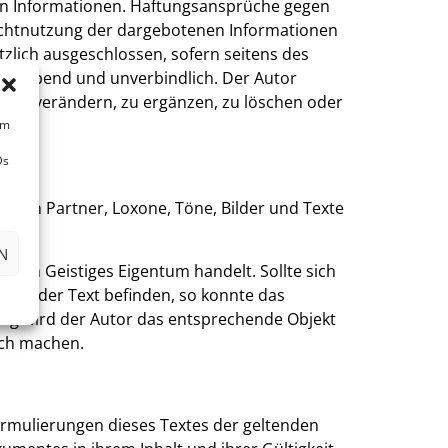
llten Informationen. Haftungsansprüche gegen
 Nichtnutzung der dargebotenen Informationen
zlich ausgeschlossen, sofern seitens des
reibleibend und unverbindlich. Der Autor
g zu verändern, zu ergänzen, zu löschen oder
um
Ds
deten Partner, Loxone, Töne, Bilder und Texte
N
 sein Geistiges Eigentum handelt. Sollte sich
fik oder Text befinden, so konnte das
zung wird der Autor das entsprechende Objekt
ich machen.
Formulierungen dieses Textes der geltenden