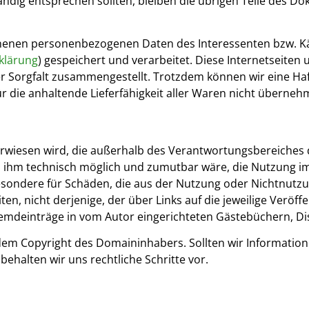
ändig entsprechen sollten, bleiben die übrigen Teile des Do
nnenen personenbezogenen Daten des Interessenten bzw.
klärung
) gespeichert und verarbeitet. Diese Internetseite
 Sorgfalt zusammengestellt. Trotzdem können wir eine Haft
 die anhaltende Lieferfähigkeit aller Waren nicht überneh
verwiesen wird, die außerhalb des Verantwortungsbereiches d
 ihm technisch möglich und zumutbar wäre, die Nutzung im F
sondere für Schäden, die aus der Nutzung oder Nichtnutz
ten, nicht derjenige, der über Links auf die jeweilige Veröffe
emdeinträge in vom Autor eingerichteten Gästebüchern, Dis
dem Copyright des Domaininhabers. Sollten wir Informatio
behalten wir uns rechtliche Schritte vor.